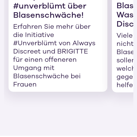
Blas
#unverblümt über
Was H
Blasenschwäche!
Disc
Erfahren Sie mehr über
die Initiative
Viele
#Unverblümt von Always
nicht,
Discreet und BRIGITTE
Blase
für einen offeneren
sollen
Umgang mit
welch
Blasenschwäche bei
gegen
Frauen
helfen