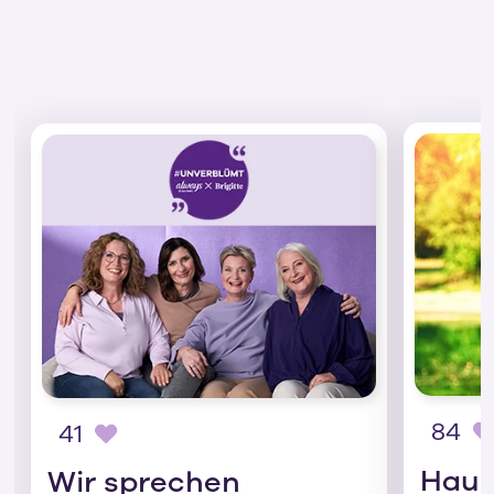
84
41
Haus
Wir sprechen