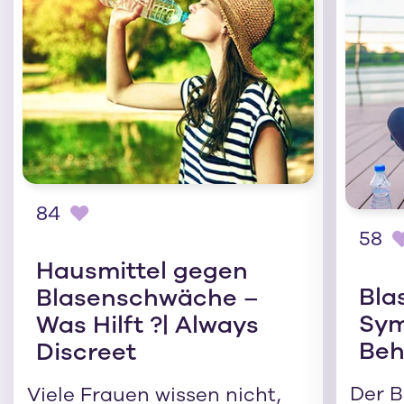
84
58
Hausmittel gegen
Bla
Blasenschwäche –
Sy
Was Hilft ?| Always
Beh
Discreet
Der B
Viele Frauen wissen nicht,