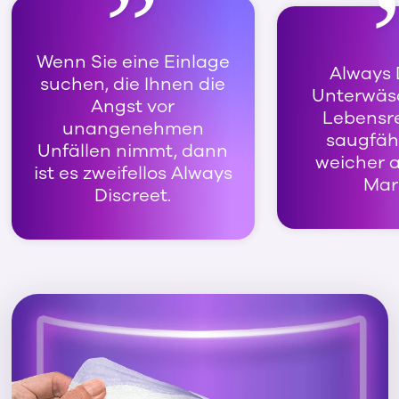
Wenn Sie eine Einlage
Always 
suchen, die Ihnen die
Unterwäsc
Angst vor
Lebensret
unangenehmen
saugfäh
Unfällen nimmt, dann
weicher a
ist es zweifellos Always
Mar
Discreet.