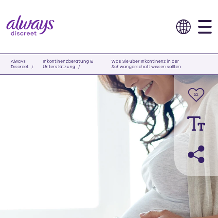
Always
Inkontinenzberatung &
Was Sie über Inkontinenz in der
Discreet
Unterstützung
Schwangerschaft wissen sollten
52